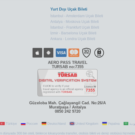
Yurt Dışı Uçak Bileti
İstanbul - Amsterdam Uçak Bileti
Antalya - Moskova Uçak Bileti
İstanbul - Frankfurt Uçak Bileti
İzmir - Barselona Uçak Bileti
Ankara - Londra Uçak Bileti
AERO PASS TRAVEL
TURSAB no:7355
Güzeloba Mah. Çağlayangil Cad. No:26/A
Muratpaşa / Antalya
0850 242 9720
Türkiye
Россия
Deutschland
United Kingdom
Україна
 tüm dünyada 300 bin oteli, binlerce lokasyonda transfer, otobüs bileti ve deniz otobüsü hizmetin