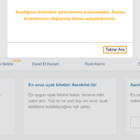
Aradığınız kriterlere göre sonuç bulunamadı. Arama
kriterlerinizi değiştirip tekrar arayabilirsiniz.
Tekrar Ara
YENİ!
ı Belirle
Davet Et Kazan!
Fiyat Alarmı
En ucuz uçak biletleri Aerobilet ile!
Aero
En uygun uçak biletini bulun, rezerve edin,
En uc
r
satın alın. Yurt içi ve yurt dışı en ucuz uçak
indir
biletlerini bulabileceğiniz tek adres.