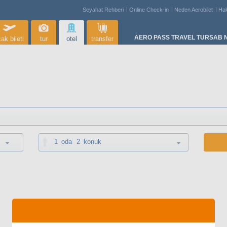
Seyahat Rehberi
Online Check-in
Neden Aerobilet
Ha
AERO PASS TRAVEL TURSAB N
ak bileti
tur
otel
transfer
1
oda
2
konuk