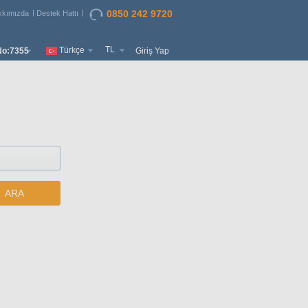
0850 242 9720
kkımızda
Destek Hattı
TL
Türkçe
o:7355
Giriş Yap
ARA