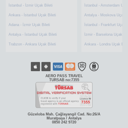
İstanbul - İzmir Uçak Bileti
İstanbul - Amsterdam Uçak
Ankara - İstanbul Uçak Bileti
Antalya - Moskova Uçak Bi
Adana - İzmir Uçak Bileti
İstanbul - Frankfurt Uçak B
Antalya - İstanbul Uçak Bileti
İzmir - Barselona Uçak Bil
Trabzon - Ankara Uçak Bileti
Ankara - Londra Uçak Bile
AERO PASS TRAVEL
TURSAB no:7355
Güzeloba Mah. Çağlayangil Cad. No:26/A
Muratpaşa / Antalya
0850 242 9720