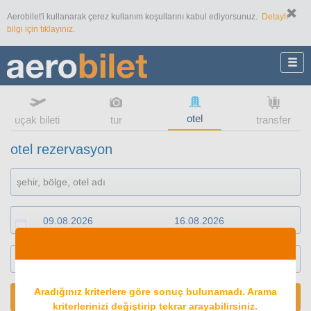
Aerobilet'i kullanarak çerez kullanım koşullarını kabul ediyorsunuz.
Detaylı
bilgi için tıklayınız.
otel
uçak bileti
tur
transfer
otel rezervasyon
1
oda
2
konuk
Aradığınız kriterlere göre sonuç bulunamadı. Arama
ARA
kriterlerinizi değiştirip tekrar arayabilirsiniz.