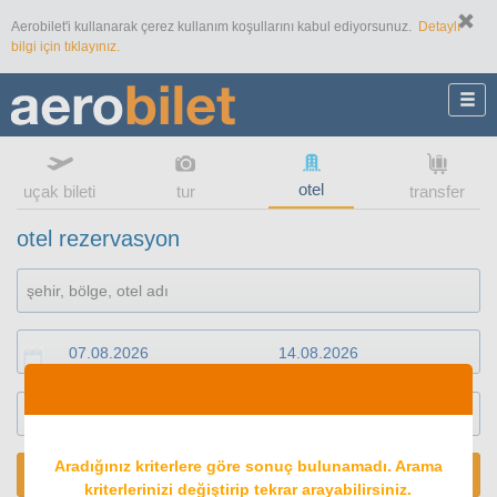
Aerobilet'i kullanarak çerez kullanım koşullarını kabul ediyorsunuz.
Detaylı
bilgi için tıklayınız.
otel
uçak bileti
tur
transfer
otel rezervasyon
1
oda
2
konuk
Aradığınız kriterlere göre sonuç bulunamadı. Arama
ARA
kriterlerinizi değiştirip tekrar arayabilirsiniz.