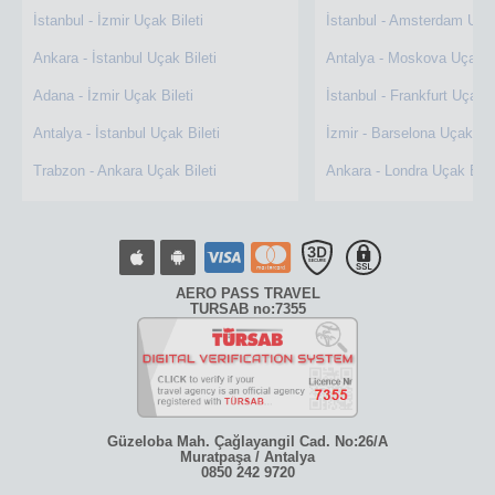
İstanbul - İzmir Uçak Bileti
İstanbul - Amsterdam Uçak
Ankara - İstanbul Uçak Bileti
Antalya - Moskova Uçak Bi
Adana - İzmir Uçak Bileti
İstanbul - Frankfurt Uçak B
Antalya - İstanbul Uçak Bileti
İzmir - Barselona Uçak Bil
Trabzon - Ankara Uçak Bileti
Ankara - Londra Uçak Bile
AERO PASS TRAVEL
TURSAB no:7355
Güzeloba Mah. Çağlayangil Cad. No:26/A
Muratpaşa / Antalya
0850 242 9720