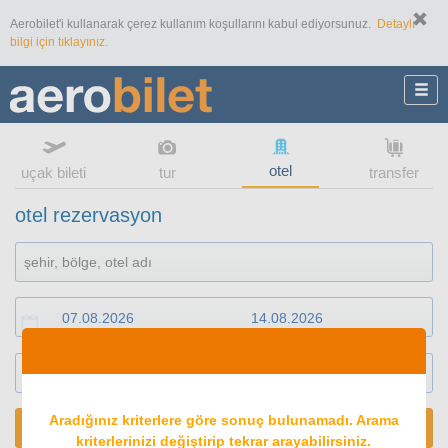
Aerobilet'i kullanarak çerez kullanım koşullarını kabul ediyorsunuz.
Detaylı
bilgi için tıklayınız.
otel
uçak bileti
tur
transfer
otel rezervasyon
1
oda
2
konuk
Aradığınız kriterlere göre sonuç bulunamadı. Arama
ARA
kriterlerinizi değiştirip tekrar arayabilirsiniz.