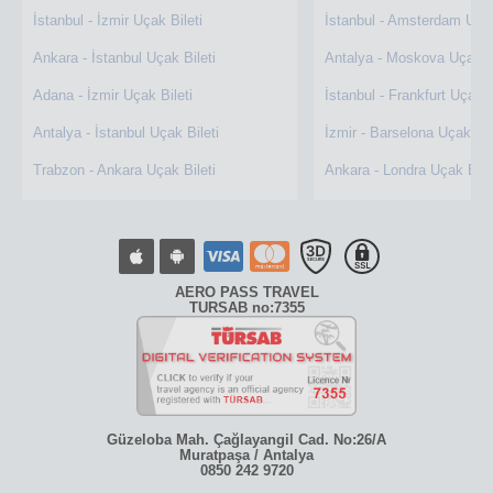
İstanbul - İzmir Uçak Bileti
İstanbul - Amsterdam Uçak
Ankara - İstanbul Uçak Bileti
Antalya - Moskova Uçak Bi
Adana - İzmir Uçak Bileti
İstanbul - Frankfurt Uçak B
Antalya - İstanbul Uçak Bileti
İzmir - Barselona Uçak Bil
Trabzon - Ankara Uçak Bileti
Ankara - Londra Uçak Bile
AERO PASS TRAVEL
TURSAB no:7355
Güzeloba Mah. Çağlayangil Cad. No:26/A
Muratpaşa / Antalya
0850 242 9720