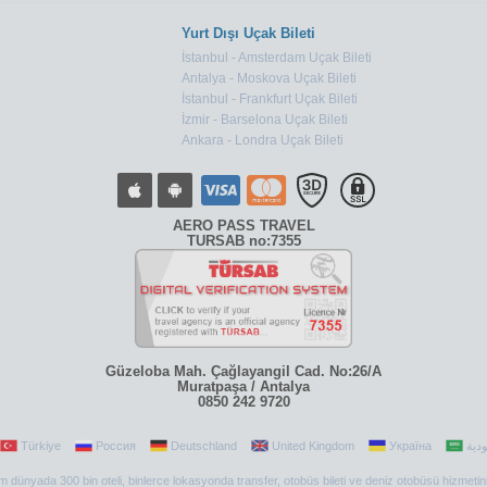
Yurt Dışı Uçak Bileti
İstanbul - Amsterdam Uçak Bileti
Antalya - Moskova Uçak Bileti
İstanbul - Frankfurt Uçak Bileti
İzmir - Barselona Uçak Bileti
Ankara - Londra Uçak Bileti
AERO PASS TRAVEL
TURSAB no:7355
Güzeloba Mah. Çağlayangil Cad. No:26/A
Muratpaşa / Antalya
0850 242 9720
Türkiye
Россия
Deutschland
United Kingdom
Україна
 tüm dünyada 300 bin oteli, binlerce lokasyonda transfer, otobüs bileti ve deniz otobüsü hizmetin