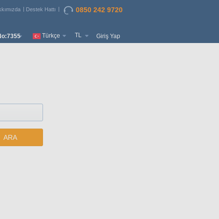
0850 242 9720
kkımızda
Destek Hattı
TL
Türkçe
o:7355
Giriş Yap
ARA