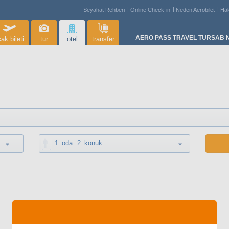
Seyahat Rehberi
Online Check-in
Neden Aerobilet
Ha
AERO PASS TRAVEL TURSAB N
ak bileti
tur
otel
transfer
1
oda
2
konuk