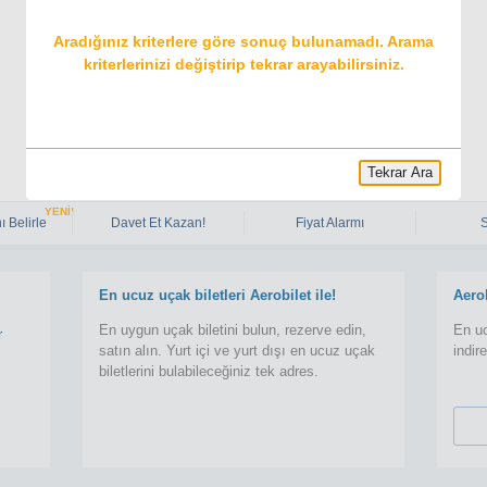
Aradığınız kriterlere göre sonuç bulunamadı. Arama
kriterlerinizi değiştirip tekrar arayabilirsiniz.
Tekrar Ara
YENİ!
ı Belirle
Davet Et Kazan!
Fiyat Alarmı
En ucuz uçak biletleri Aerobilet ile!
Aero
En uygun uçak biletini bulun, rezerve edin,
En uc
r
satın alın. Yurt içi ve yurt dışı en ucuz uçak
indir
biletlerini bulabileceğiniz tek adres.