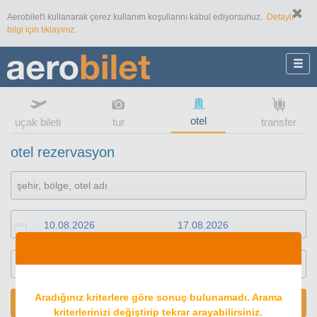
Aerobilet'i kullanarak çerez kullanım koşullarını kabul ediyorsunuz.
Detaylı
bilgi için tıklayınız.
otel
uçak bileti
tur
transfer
otel rezervasyon
1
oda
2
konuk
Aradığınız kriterlere göre sonuç bulunamadı. Arama
ARA
kriterlerinizi değiştirip tekrar arayabilirsiniz.