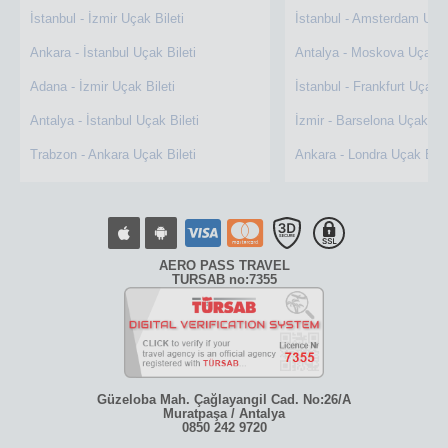
İstanbul - İzmir Uçak Bileti
İstanbul - Amsterdam Uçak
Ankara - İstanbul Uçak Bileti
Antalya - Moskova Uçak Bi
Adana - İzmir Uçak Bileti
İstanbul - Frankfurt Uçak B
Antalya - İstanbul Uçak Bileti
İzmir - Barselona Uçak Bil
Trabzon - Ankara Uçak Bileti
Ankara - Londra Uçak Bile
AERO PASS TRAVEL
TURSAB no:7355
Güzeloba Mah. Çağlayangil Cad. No:26/A
Muratpaşa / Antalya
0850 242 9720