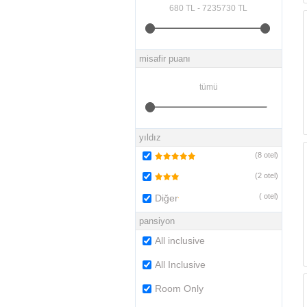
misafir puanı
yıldız
(
8
otel)
(
2
otel)
(
otel)
Diğer
pansiyon
All inclusive
All Inclusive
Room Only