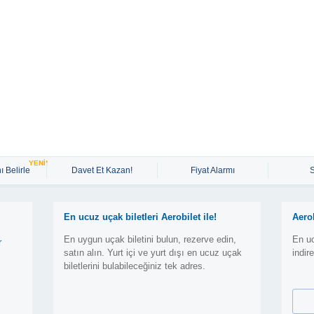
YENİ!
ı Belirle
Davet Et Kazan!
Fiyat Alarmı
En ucuz uçak biletleri Aerobilet ile!
Aero
En uygun uçak biletini bulun, rezerve edin,
En uc
r
satın alın. Yurt içi ve yurt dışı en ucuz uçak
indir
biletlerini bulabileceğiniz tek adres.