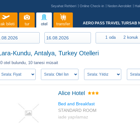
Seyahat Rehberi
Online Check-in
Neden Aerobilet
Ha
AERO PASS TRAVEL TURSAB N
ak bileti
tur
otel
transfer
1
oda
2
konuk
Lara-Kundu, Antalya, Turkey Otelleri
0 otel bulundu,
10 tanesi müsait
Alice Hotel
Bed and Breakfast
STANDARD ROOM
iade yapılamaz