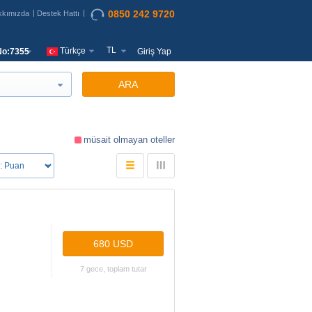
0850 242 9720
kkımızda
Destek Hattı
TL
Türkçe
o:7355
Giriş Yap
ARA
müsait olmayan oteller
680 USD
7 gece, toplam tutar