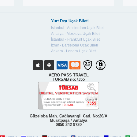
Yurt Dışı Uçak Bileti
İstanbul - Amsterdam Uçak Bileti
Antalya - Moskova Uçak Bileti
İstanbul - Frankfurt Uçak Bileti
İzmir - Barselona Uçak Bileti
Ankara - Londra Uçak Bileti
AERO PASS TRAVEL
TURSAB no:7355
Güzeloba Mah. Çağlayangil Cad. No:26/A
Muratpaşa / Antalya
0850 242 9720
Türkiye
Россия
Deutschland
United Kingdom
Україна