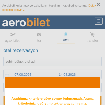
Aerobilet'i kullanarak çerez kullanım koşullarını kabul ediyorsunuz.
Detaylı
bilgi için tıklayınız.
otel
uçak bileti
tur
transfer
otel rezervasyon
1
oda
2
konuk
Aradığınız kriterlere göre sonuç bulunamadı. Arama
ARA
kriterlerinizi değiştirip tekrar arayabilirsiniz.