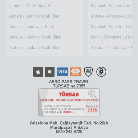
İstanbul - İzmir Uçak Bileti
İstanbul - Amsterdam Uçak
Ankara - İstanbul Uçak Bileti
Antalya - Moskova Uçak Bi
Adana - İzmir Uçak Bileti
İstanbul - Frankfurt Uçak B
Antalya - İstanbul Uçak Bileti
İzmir - Barselona Uçak Bil
Trabzon - Ankara Uçak Bileti
Ankara - Londra Uçak Bile
AERO PASS TRAVEL
TURSAB no:7355
Güzeloba Mah. Çağlayangil Cad. No:26/A
Muratpaşa / Antalya
0850 242 9720