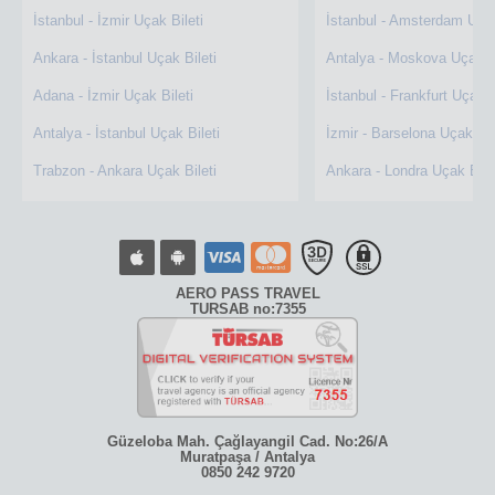
İstanbul - İzmir Uçak Bileti
İstanbul - Amsterdam Uçak
Ankara - İstanbul Uçak Bileti
Antalya - Moskova Uçak Bi
Adana - İzmir Uçak Bileti
İstanbul - Frankfurt Uçak B
Antalya - İstanbul Uçak Bileti
İzmir - Barselona Uçak Bil
Trabzon - Ankara Uçak Bileti
Ankara - Londra Uçak Bile
AERO PASS TRAVEL
TURSAB no:7355
Güzeloba Mah. Çağlayangil Cad. No:26/A
Muratpaşa / Antalya
0850 242 9720