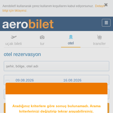
Aerobilet'i kullanarak çerez kullanım koşullarını kabul ediyorsunuz.
Detaylı
bilgi için tıklayınız.
otel
uçak bileti
tur
transfer
otel rezervasyon
1
oda
2
konuk
Aradığınız kriterlere göre sonuç bulunamadı. Arama
ARA
kriterlerinizi değiştirip tekrar arayabilirsiniz.