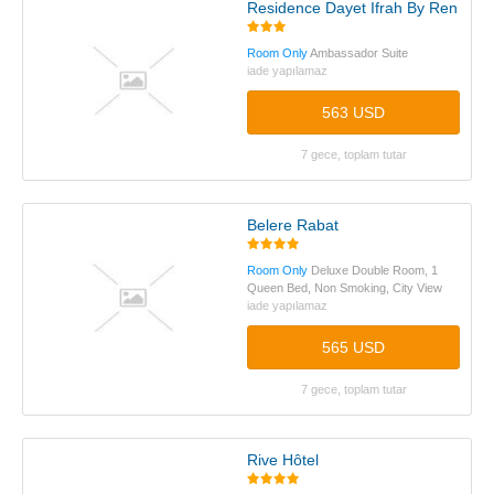
Residence Dayet Ifrah By Rent-Inn
Room Only
Ambassador Suite
iade yapılamaz
563 USD
7 gece, toplam tutar
Belere Rabat
Room Only
Deluxe Double Room, 1
Queen Bed, Non Smoking, City View
iade yapılamaz
565 USD
7 gece, toplam tutar
Rive Hôtel