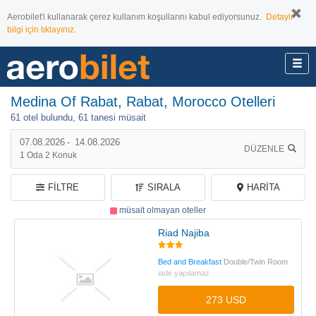
Aerobilet'i kullanarak çerez kullanım koşullarını kabul ediyorsunuz.
Detaylı
bilgi için tıklayınız.
Medina Of Rabat, Rabat, Morocco Otelleri
61 otel bulundu,
61 tanesi müsait
07.08.2026
-
14.08.2026
DÜZENLE
1
Oda
2
Konuk
FILTRE
SIRALA
HARITA
müsait olmayan oteller
Riad Najiba
Bed and Breakfast
Double/Twin Room
iade yapılamaz
273 USD