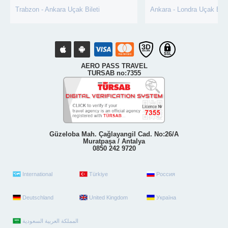
Trabzon - Ankara Uçak Bileti
Ankara - Londra Uçak Bile
AERO PASS TRAVEL
TURSAB no:7355
Güzeloba Mah. Çağlayangil Cad. No:26/A
Muratpaşa / Antalya
0850 242 9720
International
Türkiye
Россия
Deutschland
United Kingdom
Україна