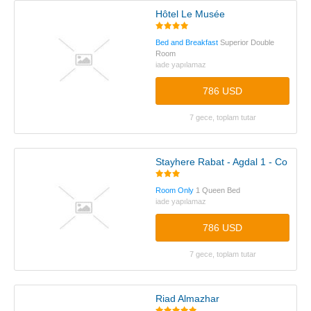
Hôtel Le Musée
Bed and Breakfast
Superior Double
Room
iade yapılamaz
786 USD
7 gece, toplam tutar
Stayhere Rabat - Agdal 1 - Comfor
Room Only
1 Queen Bed
iade yapılamaz
786 USD
7 gece, toplam tutar
Riad Almazhar