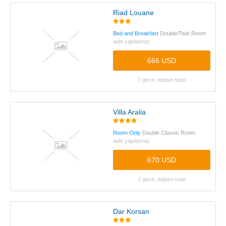
Riad Louane
Bed and Breakfast
Double/Twin Room
iade yapılamaz
666 USD
7 gece, toplam tutar
Villa Aralia
Room Only
Double Classic Room
iade yapılamaz
670 USD
7 gece, toplam tutar
Dar Korsan