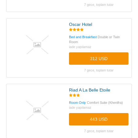
7 gece, toplam tutar
Oscar Hotel
Bed and Breakfast
Double or Twin
Room
iade yapılamaz
312 USD
7 gece, toplam tutar
Riad A La Belle Etoile
Room Only
Comfort Suite (Khenifra)
iade yapılamaz
443 USD
7 gece, toplam tutar