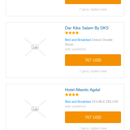
7 gece, toplam tutar
Dar Kika Salam By DKS
Bed and Breakfast
Deluxe Double
Room
iade yapılamaz
767 USD
7 gece, toplam tutar
Hotel Atlantic Agdal
Bed and Breakfast
DOUBLE DELUXE
iade yapılamaz
767 USD
7 gece, toplam tutar