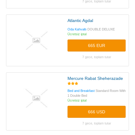
7 gece, toplam tutar
Atlantic Agdal
Oda Kahvaltı
DOUBLE DELUXE
Ücretsiz iptal
665 EUR
7 gece, toplam tutar
Mercure Rabat Sheherazade
Bed and Breakfast
Standard Room With
1 Double Bed
Ücretsiz iptal
666 USD
7 gece, toplam tutar