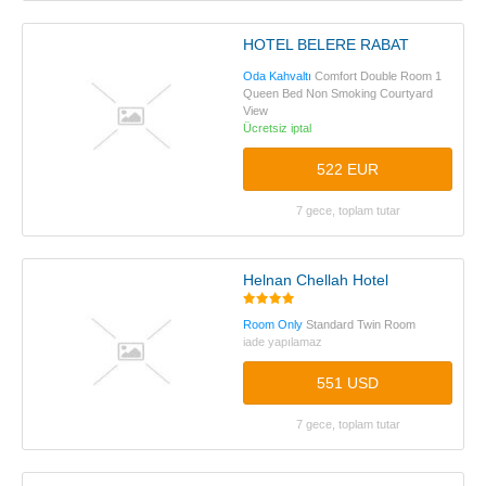
HOTEL BELERE RABAT
Oda Kahvaltı
Comfort Double Room 1
Queen Bed Non Smoking Courtyard
View
Ücretsiz iptal
522 EUR
7 gece, toplam tutar
Helnan Chellah Hotel
Room Only
Standard Twin Room
iade yapılamaz
551 USD
7 gece, toplam tutar