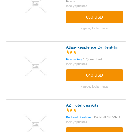
Room
iade yapılamaz
639 USD
7 gece, toplam tutar
Atlas-Residence By Rent-Inn
Room Only
1 Queen Bed
iade yapılamaz
640 USD
7 gece, toplam tutar
AZ Hôtel des Arts
Bed and Breakfast
TWIN STANDARD
iade yapılamaz