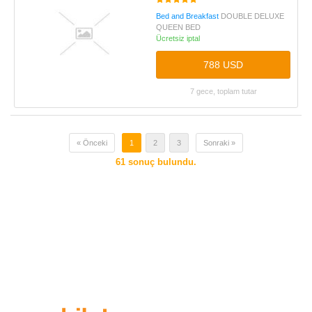
Bed and Breakfast
DOUBLE DELUXE
QUEEN BED
Ücretsiz iptal
788 USD
7 gece, toplam tutar
« Önceki
1
2
3
Sonraki »
61
sonuç bulundu.