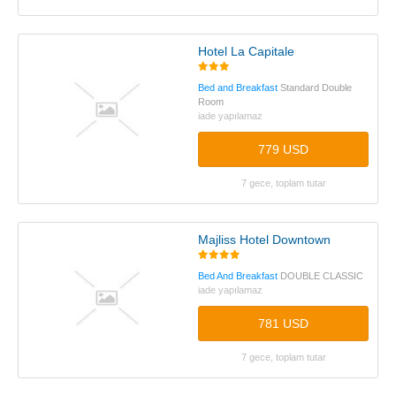
Hotel La Capitale
Bed and Breakfast
Standard Double
Room
iade yapılamaz
779 USD
7 gece, toplam tutar
Majliss Hotel Downtown
Bed And Breakfast
DOUBLE CLASSIC
iade yapılamaz
781 USD
7 gece, toplam tutar