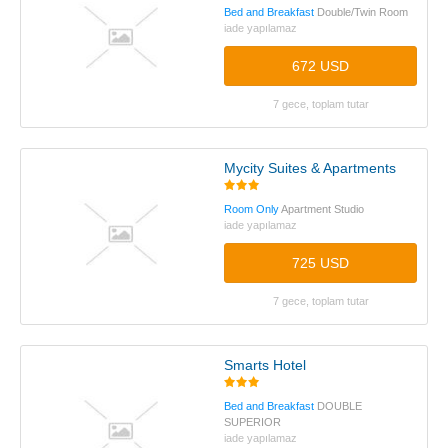
Bed and Breakfast
Double/Twin Room
iade yapılamaz
672 USD
7 gece, toplam tutar
Mycity Suites & Apartments
Room Only
Apartment Studio
iade yapılamaz
725 USD
7 gece, toplam tutar
Smarts Hotel
Bed and Breakfast
DOUBLE
SUPERIOR
iade yapılamaz