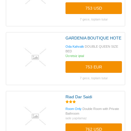
753 USD
7 gece, toplam tutar
GARDENIA BOUTIQUE HOTEL
Oda Kahvaltı
DOUBLE QUEEN SIZE
BED
Ücretsiz iptal
753 EUR
7 gece, toplam tutar
Riad Dar Saidi
Room Only
Double Room with Private
Bathroom
iade yapılamaz
762 USD