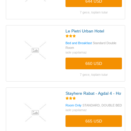
644 USD
7 gece, toplam tutar
Le Pietri Urban Hotel
Bed and Breakfast
Standard Double
Room
iade yapılamaz
660 USD
7 gece, toplam tutar
Stayhere Rabat - Agdal 4 - Hotel
Room Only
STANDARD, DOUBLE BED
iade yapılamaz
665 USD