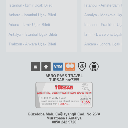
İstanbul - İzmir Uçak Bileti
İstanbul - Amsterdam Uçak
Ankara - İstanbul Uçak Bileti
Antalya - Moskova Uçak Bi
Adana - İzmir Uçak Bileti
İstanbul - Frankfurt Uçak B
Antalya - İstanbul Uçak Bileti
İzmir - Barselona Uçak Bil
Trabzon - Ankara Uçak Bileti
Ankara - Londra Uçak Bile
AERO PASS TRAVEL
TURSAB no:7355
Güzeloba Mah. Çağlayangil Cad. No:26/A
Muratpaşa / Antalya
0850 242 9720