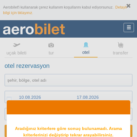
Aerobilet'i kullanarak çerez kullanım koşullarını kabul ediyorsunuz.
Detaylı
bilgi için tıklayınız.
otel
uçak bileti
tur
transfer
otel rezervasyon
1
oda
2
konuk
Aradığınız kriterlere göre sonuç bulunamadı. Arama
ARA
kriterlerinizi değiştirip tekrar arayabilirsiniz.