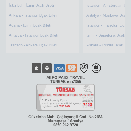
İstanbul - İzmir Uçak Bileti
İstanbul - Amsterdam Uçak
Ankara - İstanbul Uçak Bileti
Antalya - Moskova Uçak Bi
Adana - İzmir Uçak Bileti
İstanbul - Frankfurt Uçak B
Antalya - İstanbul Uçak Bileti
İzmir - Barselona Uçak Bil
Trabzon - Ankara Uçak Bileti
Ankara - Londra Uçak Bile
AERO PASS TRAVEL
TURSAB no:7355
Güzeloba Mah. Çağlayangil Cad. No:26/A
Muratpaşa / Antalya
0850 242 9720