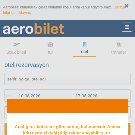
Aerobilet'i kullanarak çerez kullanım koşullarını kabul ediyorsunuz.
Detaylı
bilgi için tıklayınız.
otel
uçak bileti
tur
transfer
otel rezervasyon
1
oda
2
konuk
Aradığınız kriterlere göre sonuç bulunamadı. Arama
ARA
kriterlerinizi değiştirip tekrar arayabilirsiniz.