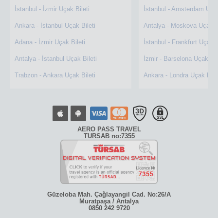
İstanbul - İzmir Uçak Bileti
İstanbul - Amsterdam Uçak
Ankara - İstanbul Uçak Bileti
Antalya - Moskova Uçak Bi
Adana - İzmir Uçak Bileti
İstanbul - Frankfurt Uçak B
Antalya - İstanbul Uçak Bileti
İzmir - Barselona Uçak Bil
Trabzon - Ankara Uçak Bileti
Ankara - Londra Uçak Bile
AERO PASS TRAVEL
TURSAB no:7355
Güzeloba Mah. Çağlayangil Cad. No:26/A
Muratpaşa / Antalya
0850 242 9720