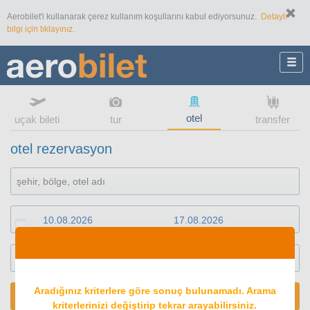
Aerobilet'i kullanarak çerez kullanım koşullarını kabul ediyorsunuz.
Detaylı
bilgi için tıklayınız.
otel
uçak bileti
tur
transfer
otel rezervasyon
1
oda
2
konuk
Aradığınız kriterlere göre sonuç bulunamadı. Arama
ARA
kriterlerinizi değiştirip tekrar arayabilirsiniz.