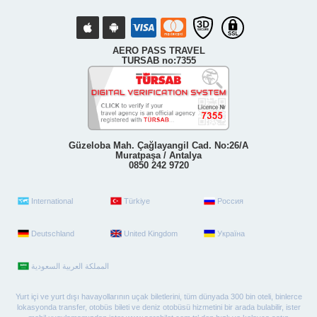
AERO PASS TRAVEL
TURSAB no:7355
Güzeloba Mah. Çağlayangil Cad. No:26/A
Muratpaşa / Antalya
0850 242 9720
International
Türkiye
Россия
Deutschland
United Kingdom
Україна
Yurt içi ve yurt dışı havayollarının uçak biletlerini, tüm dünyada 300 bin oteli, binlerce
lokasyonda transfer, otobüs bileti ve deniz otobüsü hizmetini bir arada bulabilir, ister