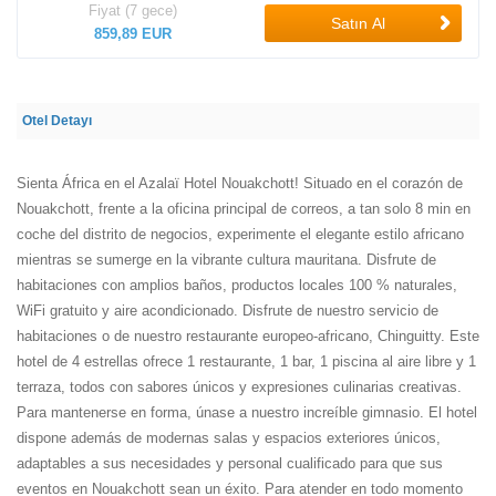
Fiyat (7 gece)
Satın Al
859,89 EUR
Otel Detayı
Sienta África en el Azalaï Hotel Nouakchott! Situado en el corazón de
Nouakchott, frente a la oficina principal de correos, a tan solo 8 min en
coche del distrito de negocios, experimente el elegante estilo africano
mientras se sumerge en la vibrante cultura mauritana. Disfrute de
habitaciones con amplios baños, productos locales 100 % naturales,
WiFi gratuito y aire acondicionado. Disfrute de nuestro servicio de
habitaciones o de nuestro restaurante europeo-africano, Chinguitty. Este
hotel de 4 estrellas ofrece 1 restaurante, 1 bar, 1 piscina al aire libre y 1
terraza, todos con sabores únicos y expresiones culinarias creativas.
Para mantenerse en forma, únase a nuestro increíble gimnasio. El hotel
dispone además de modernas salas y espacios exteriores únicos,
adaptables a sus necesidades y personal cualificado para que sus
eventos en Nouakchott sean un éxito. Para atender en todo momento