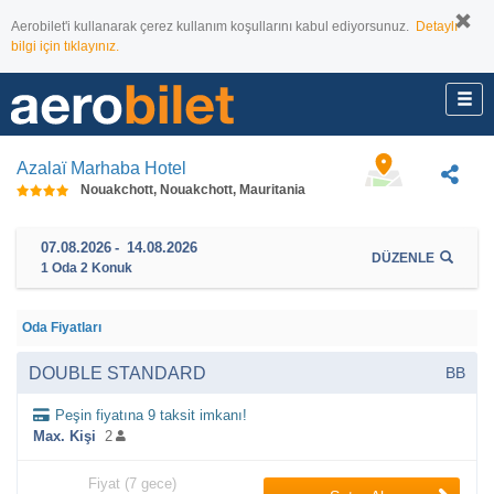
Aerobilet'i kullanarak çerez kullanım koşullarını kabul ediyorsunuz.
Detaylı
bilgi için tıklayınız.
Azalaï Marhaba Hotel
Nouakchott, Nouakchott, Mauritania
07.08.2026
-
14.08.2026
DÜZENLE
1
Oda
2
Konuk
Oda Fiyatları
DOUBLE STANDARD
BB
Peşin fiyatına 9 taksit imkanı!
Max. Kişi
2
Fiyat (7 gece)