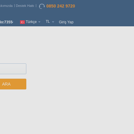
0850 242 9720
kkımızda
Destek Hattı
TL
Türkçe
o:7355
Giriş Yap
ARA