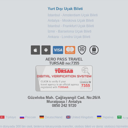
Yurt Dışı Uçak Bileti
İstanbul - Amsterdam Uçak Bileti
Antalya - Moskova Uçak Bileti
İstanbul - Frankfurt Uçak Bileti
İzmir - Barselona Uçak Bileti
Ankara - Londra Uçak Bileti
AERO PASS TRAVEL
TURSAB no:7355
Güzeloba Mah. Çağlayangil Cad. No:26/A
Muratpaşa / Antalya
0850 242 9720
Türkiye
Россия
Deutschland
United Kingdom
Україна
 tüm dünyada 300 bin oteli, binlerce lokasyonda transfer, otobüs bileti ve deniz otobüsü hizmetin