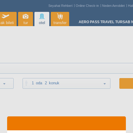
Seyahat Rehberi
Online Check-in
Neden Aerobilet
Ha
AERO PASS TRAVEL TURSAB N
ak bileti
tur
otel
transfer
1
oda
2
konuk