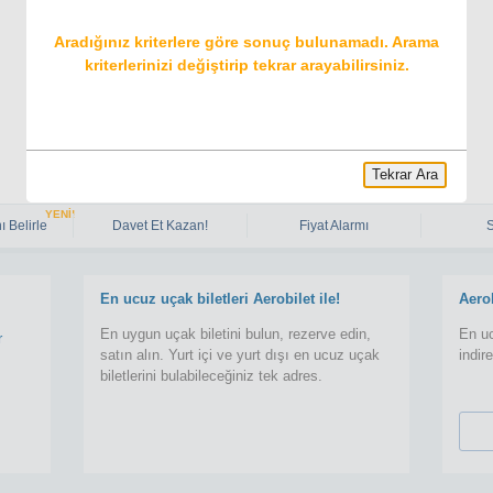
Aradığınız kriterlere göre sonuç bulunamadı. Arama
kriterlerinizi değiştirip tekrar arayabilirsiniz.
Tekrar Ara
YENİ!
ı Belirle
Davet Et Kazan!
Fiyat Alarmı
En ucuz uçak biletleri Aerobilet ile!
Aero
En uygun uçak biletini bulun, rezerve edin,
En uc
r
satın alın. Yurt içi ve yurt dışı en ucuz uçak
indir
biletlerini bulabileceğiniz tek adres.