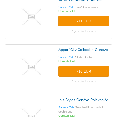
Sadece Oda
Twin/Double room
Ücretsiz iptal
711 EUR
7 gece, toplam tutar
Appart'City Collection Geneve Aero
Sadece Oda
Studio Double
Ücretsiz iptal
716 EUR
7 gece, toplam tutar
Ibis Styles Genève Palexpo Aéropo
Sadece Oda
Standard Room with 1
double bed
Ücretsiz iptal