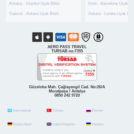
Antalya - İstanbul Uçak Bileti
İzmir - Barselona Uçak Bil
Trabzon - Ankara Uçak Bileti
Ankara - Londra Uçak Bile
AERO PASS TRAVEL
TURSAB no:7355
Güzeloba Mah. Çağlayangil Cad. No:26/A
Muratpaşa / Antalya
0850 242 9720
International
Türkiye
Россия
Deutschland
United Kingdom
Україна