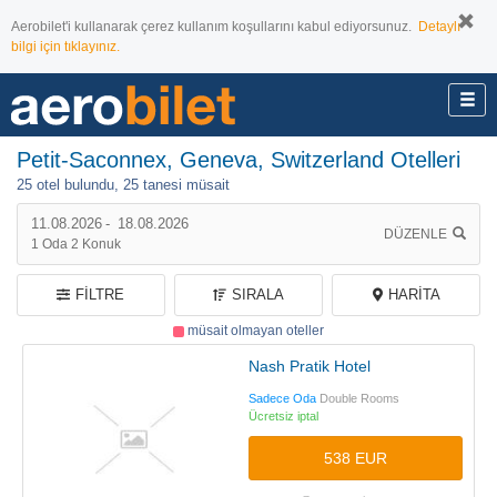
Aerobilet'i kullanarak çerez kullanım koşullarını kabul ediyorsunuz.
Detaylı
bilgi için tıklayınız.
Petit-Saconnex, Geneva, Switzerland Otelleri
25 otel bulundu,
25 tanesi müsait
11.08.2026
-
18.08.2026
DÜZENLE
1
Oda
2
Konuk
FILTRE
SIRALA
HARITA
müsait olmayan oteller
Nash Pratik Hotel
Sadece Oda
Double Rooms
Ücretsiz iptal
538 EUR