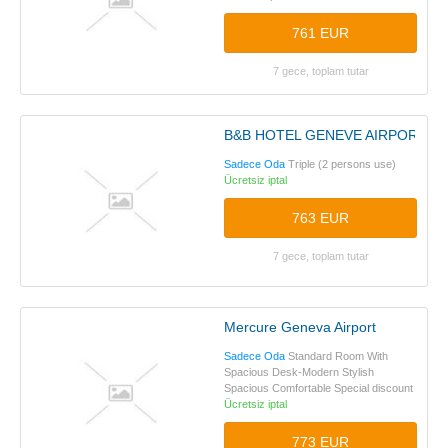
761 EUR
7 gece, toplam tutar
B&B HOTEL GENEVE AIRPORT
Sadece Oda
Triple (2 persons use)
Ücretsiz iptal
763 EUR
7 gece, toplam tutar
Mercure Geneva Airport
Sadece Oda
Standard Room With
Spacious Desk-Modern Stylish
Spacious Comfortable Special discount
Ücretsiz iptal
773 EUR