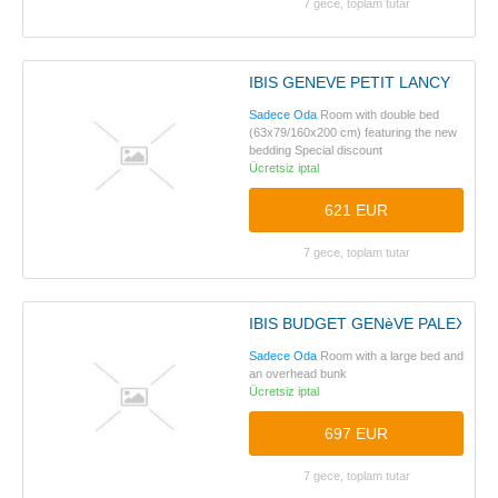
7 gece, toplam tutar
IBIS GENEVE PETIT LANCY
Sadece Oda
Room with double bed
(63x79/160x200 cm) featuring the new
bedding Special discount
Ücretsiz iptal
621 EUR
7 gece, toplam tutar
IBIS BUDGET GENèVE PALEXPO
Sadece Oda
Room with a large bed and
an overhead bunk
Ücretsiz iptal
697 EUR
7 gece, toplam tutar