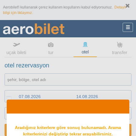
Aerobilet'i kullanarak çerez kullanım koşullarını kabul ediyorsunuz.
Detaylı
bilgi için tıklayınız.
otel
uçak bileti
tur
transfer
otel rezervasyon
1
oda
2
konuk
Aradığınız kriterlere göre sonuç bulunamadı. Arama
ARA
kriterlerinizi değiştirip tekrar arayabilirsiniz.