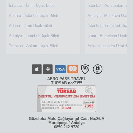
İstanbul - İzmir Uçak Bileti
İstanbul - Amsterdam Uçak
Ankara - İstanbul Uçak Bileti
Antalya - Moskova Uçak Bi
Adana - İzmir Uçak Bileti
İstanbul - Frankfurt Uçak B
Antalya - İstanbul Uçak Bileti
İzmir - Barselona Uçak Bil
Trabzon - Ankara Uçak Bileti
Ankara - Londra Uçak Bile
AERO PASS TRAVEL
TURSAB no:7355
Güzeloba Mah. Çağlayangil Cad. No:26/A
Muratpaşa / Antalya
0850 242 9720