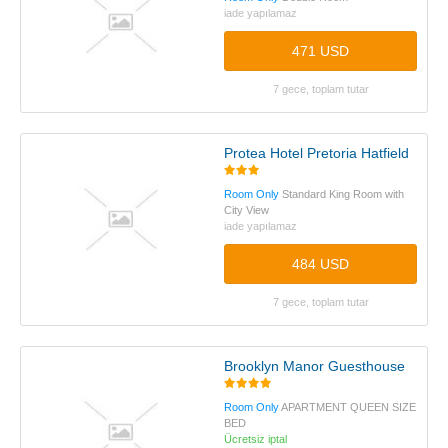
iade yapılamaz
471 USD
7 gece, toplam tutar
Protea Hotel Pretoria Hatfield
Room Only
Standard King Room with
City View
iade yapılamaz
484 USD
7 gece, toplam tutar
Brooklyn Manor Guesthouse
Room Only
APARTMENT QUEEN SIZE
BED
Ücretsiz iptal