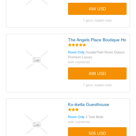
494 USD
7 gece, toplam tutar
The Angels Place Boutique Hotel
Room Only
Double/Twin Room Deluxe
Premium Luxury
iade yapılamaz
498 USD
7 gece, toplam tutar
Ko-iketla Guesthouse
Room Only
2 Twin Beds
iade yapılamaz
505 USD