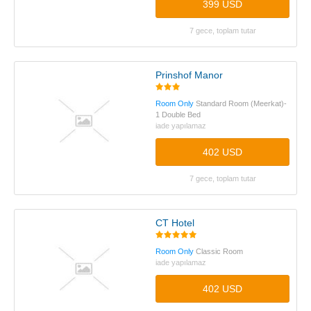
399 USD
7 gece, toplam tutar
Prinshof Manor
Room Only
Standard Room (Meerkat)-
1 Double Bed
iade yapılamaz
402 USD
7 gece, toplam tutar
CT Hotel
Room Only
Classic Room
iade yapılamaz
402 USD