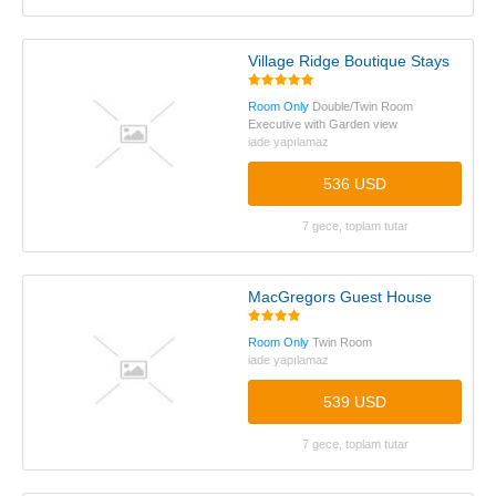
Village Ridge Boutique Stays
Room Only
Double/Twin Room
Executive with Garden view
iade yapılamaz
536 USD
7 gece, toplam tutar
MacGregors Guest House
Room Only
Twin Room
iade yapılamaz
539 USD
7 gece, toplam tutar