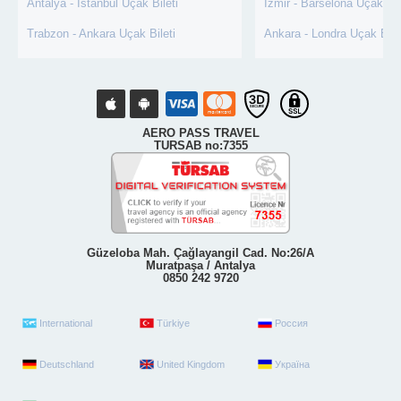
Antalya - İstanbul Uçak Bileti
İzmir - Barselona Uçak Bil
Trabzon - Ankara Uçak Bileti
Ankara - Londra Uçak Bile
AERO PASS TRAVEL
TURSAB no:7355
Güzeloba Mah. Çağlayangil Cad. No:26/A
Muratpaşa / Antalya
0850 242 9720
International
Türkiye
Россия
Deutschland
United Kingdom
Україна