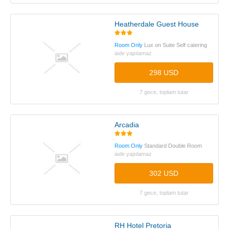
Heatherdale Guest House
Room Only
Lux on Suite Self catering
iade yapılamaz
298 USD
7 gece, toplam tutar
Arcadia
Room Only
Standard Double Room
iade yapılamaz
302 USD
7 gece, toplam tutar
RH Hotel Pretoria