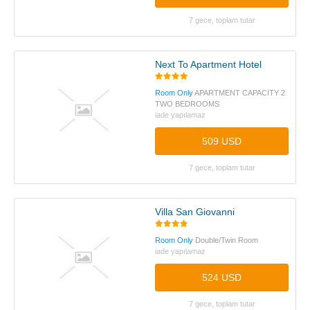
7 gece, toplam tutar
Next To Apartment Hotel
Room Only
APARTMENT CAPACITY 2
TWO BEDROOMS
iade yapılamaz
509 USD
7 gece, toplam tutar
Villa San Giovanni
Room Only
Double/Twin Room
iade yapılamaz
524 USD
7 gece, toplam tutar