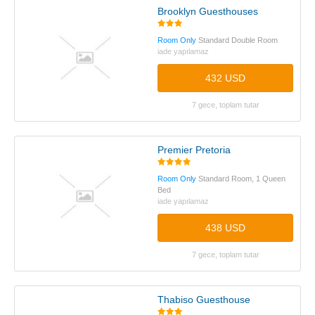
Brooklyn Guesthouses
Room Only
Standard Double Room
iade yapılamaz
432 USD
7 gece, toplam tutar
Premier Pretoria
Room Only
Standard Room, 1 Queen
Bed
iade yapılamaz
438 USD
7 gece, toplam tutar
Thabiso Guesthouse