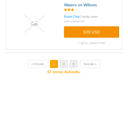
Waters on Willows
Room Only
Family room
iade yapılamaz
539 USD
7 gece, toplam tutar
« Önceki
1
2
3
Sonraki »
67
sonuç bulundu.