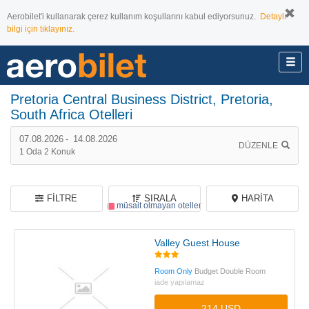
Aerobilet'i kullanarak çerez kullanım koşullarını kabul ediyorsunuz.
Detaylı
bilgi için tıklayınız.
Pretoria Central Business District, Pretoria,
South Africa Otelleri
67 otel bulundu,
67 tanesi müsait
07.08.2026
-
14.08.2026
DÜZENLE
1
Oda
2
Konuk
FILTRE
SIRALA
HARITA
müsait olmayan oteller
Valley Guest House
Room Only
Budget Double Room
iade yapılamaz
214 USD