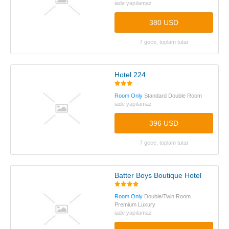
iade yapılamaz
380 USD
7 gece, toplam tutar
Hotel 224
Room Only
Standard Double Room
iade yapılamaz
396 USD
7 gece, toplam tutar
Batter Boys Boutique Hotel
Room Only
Double/Twin Room
Premium Luxury
iade yapılamaz