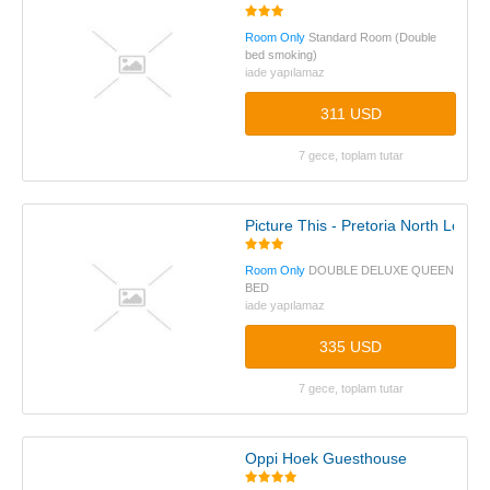
Room Only
Standard Room (Double
bed smoking)
iade yapılamaz
311 USD
7 gece, toplam tutar
Picture This - Pretoria North Lodge
Room Only
DOUBLE DELUXE QUEEN
BED
iade yapılamaz
335 USD
7 gece, toplam tutar
Oppi Hoek Guesthouse