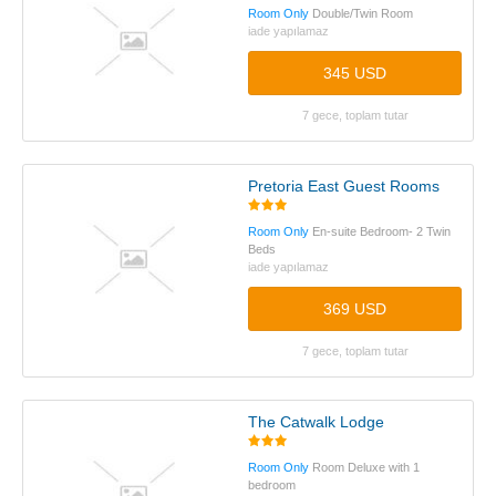
Room Only
Double/Twin Room
iade yapılamaz
345 USD
7 gece, toplam tutar
Pretoria East Guest Rooms
Room Only
En-suite Bedroom- 2 Twin
Beds
iade yapılamaz
369 USD
7 gece, toplam tutar
The Catwalk Lodge
Room Only
Room Deluxe with 1
bedroom