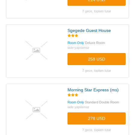
7 gece, toplam tutar
Sgegede Guest House
Room Only
Deluxe Room
iade yapılamaz
258 USD
7 gece, toplam tutar
Morning Star Express (ms)
Room Only
Standard Double Room
iade yapılamaz
278 USD
7 gece, toplam tutar