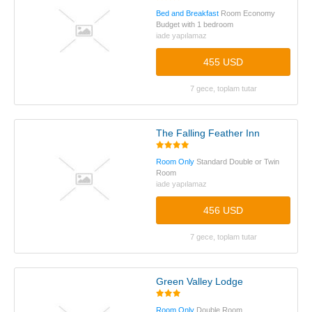
Bed and Breakfast
Room Economy
Budget with 1 bedroom
iade yapılamaz
455 USD
7 gece, toplam tutar
The Falling Feather Inn
Room Only
Standard Double or Twin
Room
iade yapılamaz
456 USD
7 gece, toplam tutar
Green Valley Lodge
Room Only
Double Room