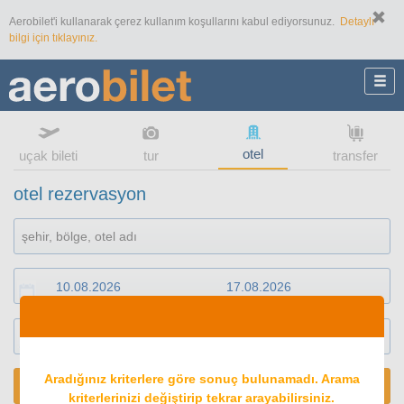
Aerobilet'i kullanarak çerez kullanım koşullarını kabul ediyorsunuz.
Detaylı
bilgi için tıklayınız.
otel
uçak bileti
tur
transfer
otel rezervasyon
1
oda
2
konuk
Aradığınız kriterlere göre sonuç bulunamadı. Arama
ARA
kriterlerinizi değiştirip tekrar arayabilirsiniz.