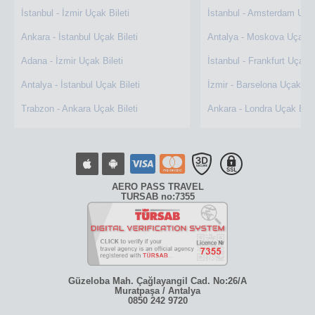
İstanbul - İzmir Uçak Bileti
İstanbul - Amsterdam Uçak
Ankara - İstanbul Uçak Bileti
Antalya - Moskova Uçak Bi
Adana - İzmir Uçak Bileti
İstanbul - Frankfurt Uçak B
Antalya - İstanbul Uçak Bileti
İzmir - Barselona Uçak Bil
Trabzon - Ankara Uçak Bileti
Ankara - Londra Uçak Bile
AERO PASS TRAVEL
TURSAB no:7355
Güzeloba Mah. Çağlayangil Cad. No:26/A
Muratpaşa / Antalya
0850 242 9720