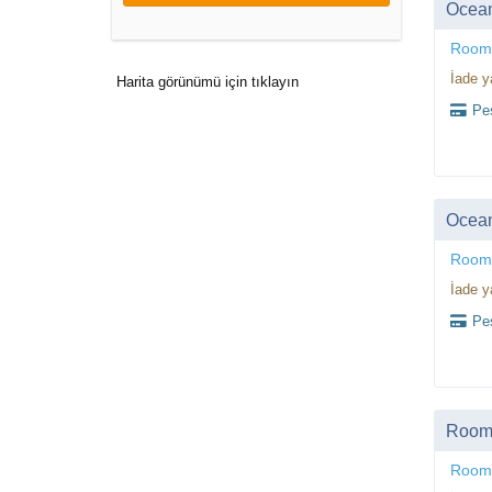
Ocea
Room
İade y
Harita görünümü için tıklayın
Peş
Ocea
Room
İade y
Peş
Room,
Room