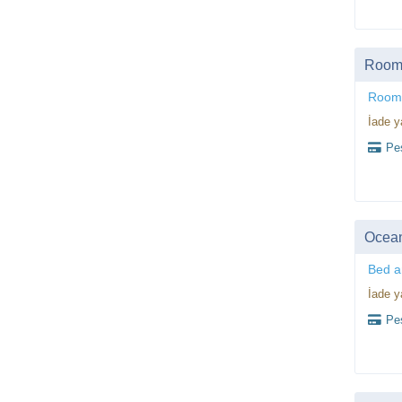
Room,
Room
İade y
Peş
Ocea
Bed a
İade y
Peş