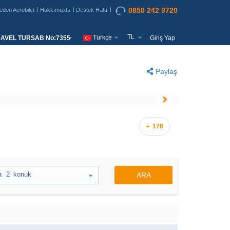
0850 242 9720
eden Aerobilet
Hakkımızda
Destek Hattı
TL
Türkçe
AVEL TURSAB No:7355
Giriş Yap
Paylaş
178
a
2
konuk
ARA