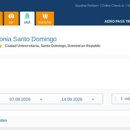
Seyahat Rehberi
Online Check-in
N
AERO PASS TR
tur
otel
transfer
lonia Santo Domingo
Ciudad Universitaria, Santo Domingo, Dominican Republic
1
od
tları