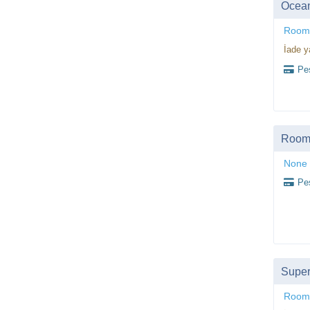
Ocea
Room
İade y
Peş
Room,
None
Peş
Super
Room