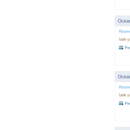
Ocea
Room
İade y
Peş
Ocea
Room
İade y
Peş