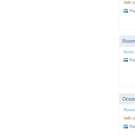
İade y
Peş
Room,
None
Peş
Ocea
Room
İade y
Peş