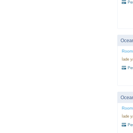
Peş
Ocean
Room
İade y
Peş
Ocean
Room
İade y
Peş