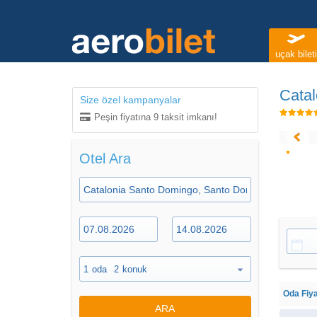
uçak bileti
Cata
Size özel kampanyalar
Peşin fiyatına 9 taksit imkanı!
Otel Ara
1
oda
2
konuk
Oda Fiya
ARA