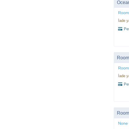
Ocea
Room
İade y
Peş
Room,
Room
İade y
Peş
Room,
None