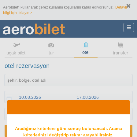
Aerobilet'i kullanarak çerez kullanım koşullarını kabul ediyorsunuz.
Detaylı
bilgi için tıklayınız.
otel
uçak bileti
tur
transfer
otel rezervasyon
1
oda
2
konuk
Aradığınız kriterlere göre sonuç bulunamadı. Arama
ARA
kriterlerinizi değiştirip tekrar arayabilirsiniz.