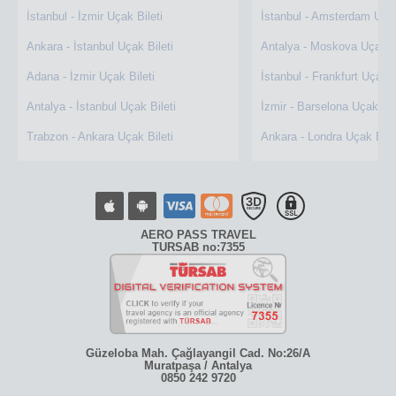
İstanbul - İzmir Uçak Bileti
İstanbul - Amsterdam Uçak
Ankara - İstanbul Uçak Bileti
Antalya - Moskova Uçak Bi
Adana - İzmir Uçak Bileti
İstanbul - Frankfurt Uçak B
Antalya - İstanbul Uçak Bileti
İzmir - Barselona Uçak Bil
Trabzon - Ankara Uçak Bileti
Ankara - Londra Uçak Bile
AERO PASS TRAVEL
TURSAB no:7355
Güzeloba Mah. Çağlayangil Cad. No:26/A
Muratpaşa / Antalya
0850 242 9720