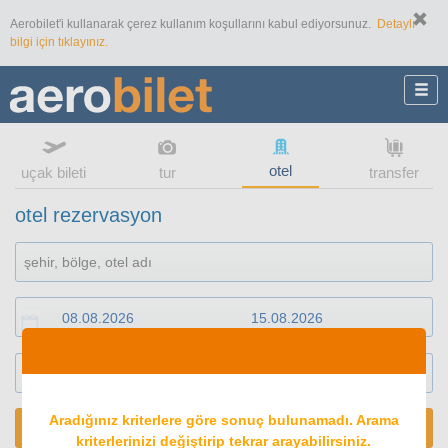
Aerobilet'i kullanarak çerez kullanım koşullarını kabul ediyorsunuz.
Detaylı
bilgi için tıklayınız.
otel
uçak bileti
tur
transfer
otel rezervasyon
1
oda
2
konuk
Aradığınız kriterlere göre sonuç bulunamadı. Arama
ARA
kriterlerinizi değiştirip tekrar arayabilirsiniz.