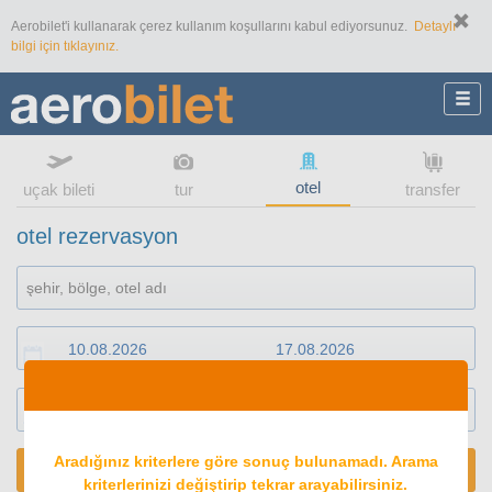
Aerobilet'i kullanarak çerez kullanım koşullarını kabul ediyorsunuz.
Detaylı
bilgi için tıklayınız.
otel
uçak bileti
tur
transfer
otel rezervasyon
1
oda
2
konuk
Aradığınız kriterlere göre sonuç bulunamadı. Arama
ARA
kriterlerinizi değiştirip tekrar arayabilirsiniz.