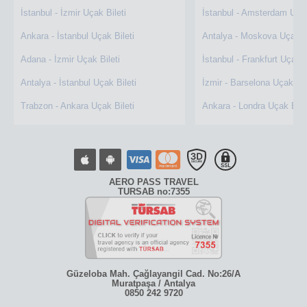
İstanbul - İzmir Uçak Bileti
İstanbul - Amsterdam Uçak
Ankara - İstanbul Uçak Bileti
Antalya - Moskova Uçak Bi
Adana - İzmir Uçak Bileti
İstanbul - Frankfurt Uçak B
Antalya - İstanbul Uçak Bileti
İzmir - Barselona Uçak Bil
Trabzon - Ankara Uçak Bileti
Ankara - Londra Uçak Bile
AERO PASS TRAVEL
TURSAB no:7355
Güzeloba Mah. Çağlayangil Cad. No:26/A
Muratpaşa / Antalya
0850 242 9720