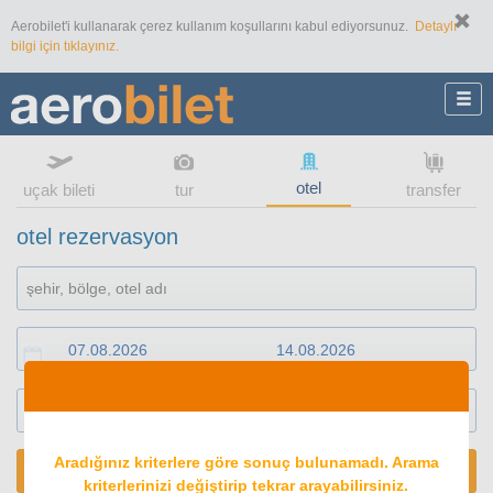
Aerobilet'i kullanarak çerez kullanım koşullarını kabul ediyorsunuz.
Detaylı
bilgi için tıklayınız.
otel
uçak bileti
tur
transfer
otel rezervasyon
1
oda
2
konuk
Aradığınız kriterlere göre sonuç bulunamadı. Arama
ARA
kriterlerinizi değiştirip tekrar arayabilirsiniz.