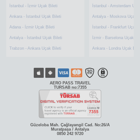
İstanbul - İzmir Uçak Bileti
İstanbul - Amsterdam Uçak
Ankara - İstanbul Uçak Bileti
Antalya - Moskova Uçak Bi
Adana - İzmir Uçak Bileti
İstanbul - Frankfurt Uçak B
Antalya - İstanbul Uçak Bileti
İzmir - Barselona Uçak Bil
Trabzon - Ankara Uçak Bileti
Ankara - Londra Uçak Bile
AERO PASS TRAVEL
TURSAB no:7355
Güzeloba Mah. Çağlayangil Cad. No:26/A
Muratpaşa / Antalya
0850 242 9720