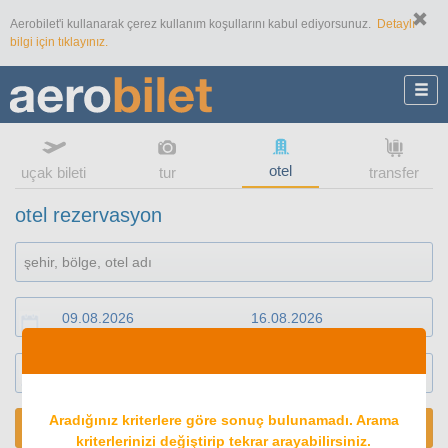
Aerobilet'i kullanarak çerez kullanım koşullarını kabul ediyorsunuz.
Detaylı
bilgi için tıklayınız.
otel
uçak bileti
tur
transfer
otel rezervasyon
1
oda
2
konuk
Aradığınız kriterlere göre sonuç bulunamadı. Arama
ARA
kriterlerinizi değiştirip tekrar arayabilirsiniz.