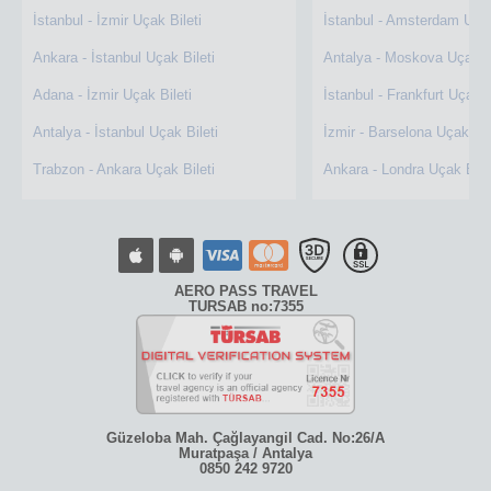
İstanbul - İzmir Uçak Bileti
İstanbul - Amsterdam Uçak
Ankara - İstanbul Uçak Bileti
Antalya - Moskova Uçak Bi
Adana - İzmir Uçak Bileti
İstanbul - Frankfurt Uçak B
Antalya - İstanbul Uçak Bileti
İzmir - Barselona Uçak Bil
Trabzon - Ankara Uçak Bileti
Ankara - Londra Uçak Bile
AERO PASS TRAVEL
TURSAB no:7355
Güzeloba Mah. Çağlayangil Cad. No:26/A
Muratpaşa / Antalya
0850 242 9720