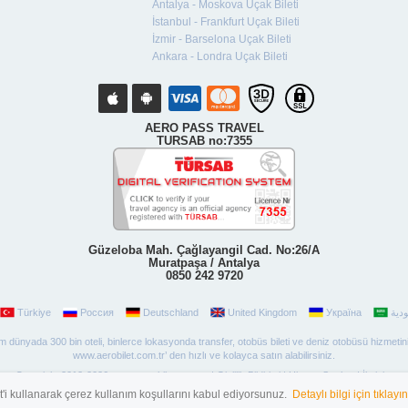
Antalya - Moskova Uçak Bileti
İstanbul - Frankfurt Uçak Bileti
İzmir - Barselona Uçak Bileti
Ankara - Londra Uçak Bileti
AERO PASS TRAVEL
TURSAB no:7355
Güzeloba Mah. Çağlayangil Cad. No:26/A
Muratpaşa / Antalya
0850 242 9720
Türkiye
Россия
Deutschland
United Kingdom
Україна
 tüm dünyada 300 bin oteli, binlerce lokasyonda transfer, otobüs bileti ve deniz otobüsü hizmetin
www.aerobilet.com.tr’ den hızlı ve kolayca satın alabilirsiniz.
Copyright 2012-2026 www.aerobilet.com.tr |
Gizlilik Bildirimi
|
Hizmet Şartları
|
İletişim
t'i kullanarak çerez kullanım koşullarını kabul ediyorsunuz.
Detaylı bilgi için tıklayın