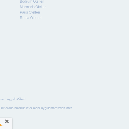
Bodrum Otelleri
Marmaris Otelleri
Paris Otelleri
Roma Otelleri
i bir arada bulabilir, ister mobil uygulamamızdan ister
ız.