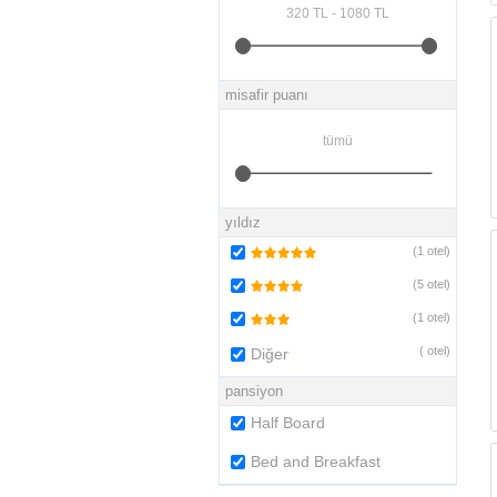
misafir puanı
yıldız
(
1
otel)
(
5
otel)
(
1
otel)
(
otel)
Diğer
pansiyon
Half Board
Bed and Breakfast