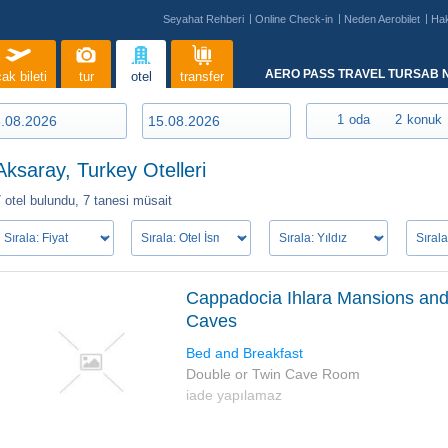
Seyahat Rehberi
Online Check-in
Neden Aerobilet
Ha
AERO PASS TRAVEL TURSAB N
ak bileti
tur
otel
transfer
1
oda
2
konuk
Aksaray, Turkey Otelleri
 otel bulundu,
7 tanesi müsait
Cappadocia Ihlara Mansions an
Caves
Bed and Breakfast
Double or Twin Cave Room
iade yapılamaz