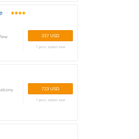
e
337 USD
View
7 gece, toplam tutar
723 USD
Balcony
7 gece, toplam tutar