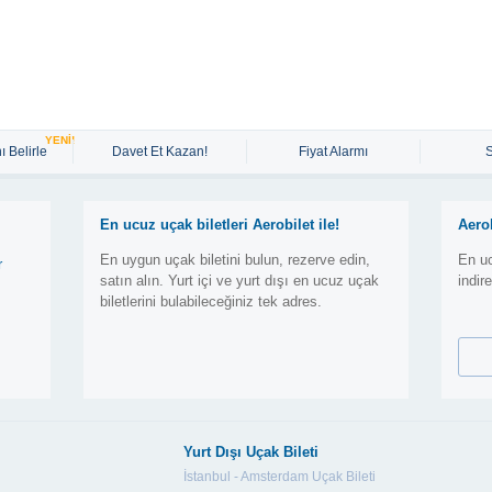
YENİ!
ı Belirle
Davet Et Kazan!
Fiyat Alarmı
En ucuz uçak biletleri Aerobilet ile!
Aero
En uygun uçak biletini bulun, rezerve edin,
En uc
r
satın alın. Yurt içi ve yurt dışı en ucuz uçak
indir
biletlerini bulabileceğiniz tek adres.
Yurt Dışı Uçak Bileti
İstanbul - Amsterdam Uçak Bileti