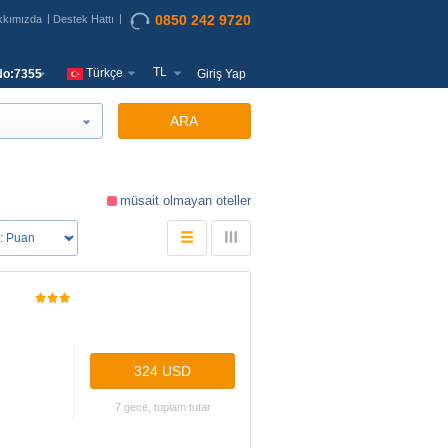
0850 242 9720
kkımızda
Destek Hattı
TL
Türkçe
o:7355
Giriş Yap
ARA
müsait olmayan oteller
d
324 USD
7 gece, toplam tutar