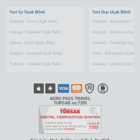
Yurt İçi Uçak Bileti
Yurt Dışı Uçak Bileti
İstanbul - İzmir Uçak Bileti
İstanbul - Amsterdam Uçak
Ankara - İstanbul Uçak Bileti
Antalya - Moskova Uçak Bi
Adana - İzmir Uçak Bileti
İstanbul - Frankfurt Uçak B
Antalya - İstanbul Uçak Bileti
İzmir - Barselona Uçak Bil
Trabzon - Ankara Uçak Bileti
Ankara - Londra Uçak Bile
AERO PASS TRAVEL
TURSAB no:7355