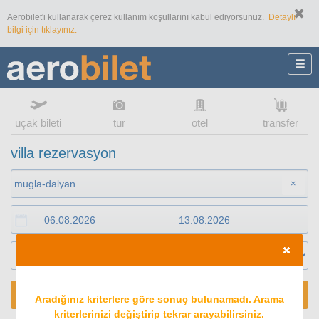
Aerobilet'i kullanarak çerez kullanım koşullarını kabul ediyorsunuz.
Detaylı
bilgi için tıklayınız.
uçak bileti
tur
otel
transfer
villa rezervasyon
×
ARA
Aradığınız kriterlere göre sonuç bulunamadı. Arama
kriterlerinizi değiştirip tekrar arayabilirsiniz.