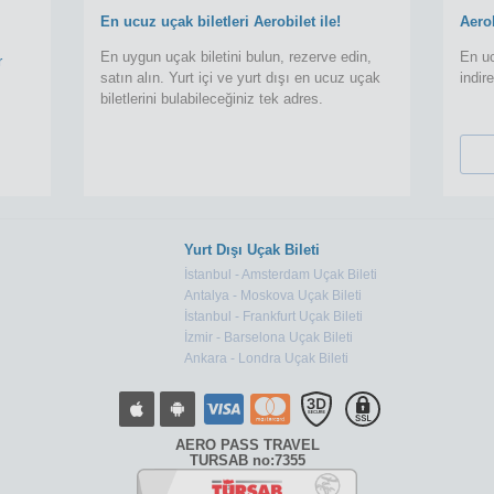
En ucuz uçak biletleri Aerobilet ile!
Aero
En uygun uçak biletini bulun, rezerve edin,
En uc
r
satın alın. Yurt içi ve yurt dışı en ucuz uçak
indir
biletlerini bulabileceğiniz tek adres.
Yurt Dışı Uçak Bileti
İstanbul - Amsterdam Uçak Bileti
Antalya - Moskova Uçak Bileti
İstanbul - Frankfurt Uçak Bileti
İzmir - Barselona Uçak Bileti
Ankara - Londra Uçak Bileti
AERO PASS TRAVEL
TURSAB no:7355