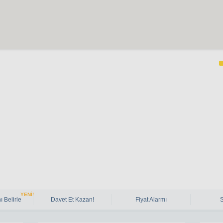
YENİ!
ı Belirle
Davet Et Kazan!
Fiyat Alarmı