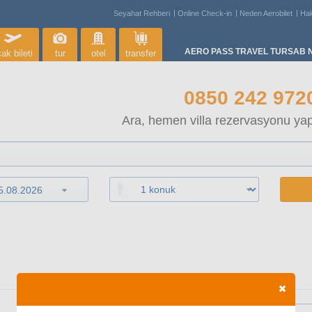
Seyahat Rehberi
Online Check-in
Neden Aerobilet
Ha
AERO PASS TRAVEL TURSAB N
ak bileti
tur
otel
transfer
0850 242 972
Ara, hemen villa rezervasyonu yap