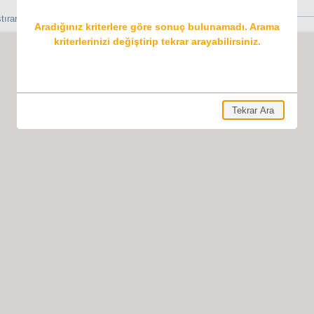
aştırarak yapabilir ve rezervasyonunuzu gerçekleştirebilirsiniz.
Aradığınız kriterlere göre sonuç bulunamadı. Arama
kriterlerinizi değiştirip tekrar arayabilirsiniz.
Tekrar Ara