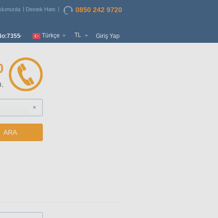
0850 242 9720
kkımızda
Destek Hattı
TL
Türkçe
o:7355
Giriş Yap
0
.
×
ARA