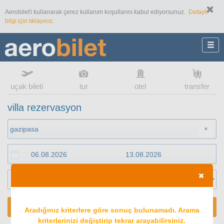
Aerobilet'i kullanarak çerez kullanım koşullarını kabul ediyorsunuz.
Detaylı
bilgi için tıklayınız.
uçak bileti
tur
otel
transfer
villa rezervasyon
×
ARA
Aradığınız kriterlere göre sonuç bulunamadı. Arama
kriterlerinizi değiştirip tekrar arayabilirsiniz.