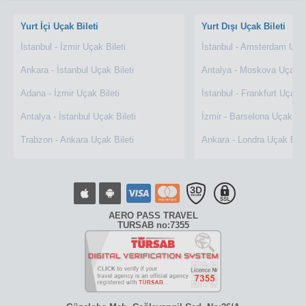
Yurt İçi Uçak Bileti
Yurt Dışı Uçak Bileti
İstanbul - İzmir Uçak Bileti
İstanbul - Amsterdam Uçak
Ankara - İstanbul Uçak Bileti
Antalya - Moskova Uçak Bi
Adana - İzmir Uçak Bileti
İstanbul - Frankfurt Uçak B
Antalya - İstanbul Uçak Bileti
İzmir - Barselona Uçak Bil
Trabzon - Ankara Uçak Bileti
Ankara - Londra Uçak Bile
AERO PASS TRAVEL
TURSAB no:7355