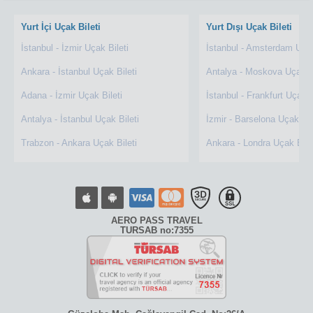
Yurt İçi Uçak Bileti
Yurt Dışı Uçak Bileti
İstanbul - İzmir Uçak Bileti
İstanbul - Amsterdam Uçak
Ankara - İstanbul Uçak Bileti
Antalya - Moskova Uçak Bi
Adana - İzmir Uçak Bileti
İstanbul - Frankfurt Uçak B
Antalya - İstanbul Uçak Bileti
İzmir - Barselona Uçak Bil
Trabzon - Ankara Uçak Bileti
Ankara - Londra Uçak Bile
AERO PASS TRAVEL
TURSAB no:7355