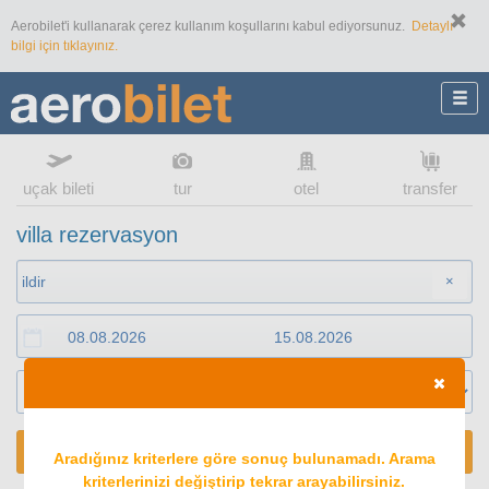
Aerobilet'i kullanarak çerez kullanım koşullarını kabul ediyorsunuz.
Detaylı
bilgi için tıklayınız.
uçak bileti
tur
otel
transfer
villa rezervasyon
×
ARA
Aradığınız kriterlere göre sonuç bulunamadı. Arama
kriterlerinizi değiştirip tekrar arayabilirsiniz.