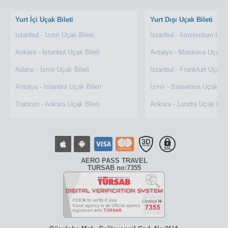
Yurt İçi Uçak Bileti
Yurt Dışı Uçak Bileti
İstanbul - İzmir Uçak Bileti
İstanbul - Amsterdam Uçak
Ankara - İstanbul Uçak Bileti
Antalya - Moskova Uçak Bi
Adana - İzmir Uçak Bileti
İstanbul - Frankfurt Uçak B
Antalya - İstanbul Uçak Bileti
İzmir - Barselona Uçak Bil
Trabzon - Ankara Uçak Bileti
Ankara - Londra Uçak Bile
AERO PASS TRAVEL
TURSAB no:7355