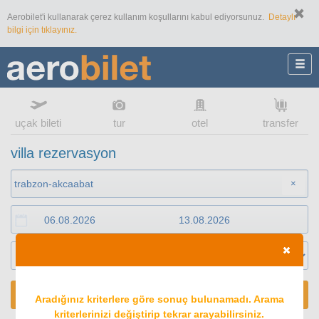
Aerobilet'i kullanarak çerez kullanım koşullarını kabul ediyorsunuz.
Detaylı
bilgi için tıklayınız.
uçak bileti
tur
otel
transfer
villa rezervasyon
×
ARA
Aradığınız kriterlere göre sonuç bulunamadı. Arama
kriterlerinizi değiştirip tekrar arayabilirsiniz.